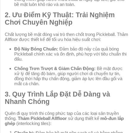
bề mặt luôn khô ráo và an toàn.
2. Ưu Điểm Kỹ Thuật: Trải Nghiệm
Chơi Chuyên Nghiệp
Chất lượng bề mặt đóng vai trò then chốt trong Pickleball. Thảm
Allfloor được thiết kế để tối ưu hóa hiệu suất chơi:
Độ Nảy Bóng Chuẩn:
Đảm bảo độ nảy của quả bóng
Pickleball chính xác và ổn định, phù hợp với tiêu chuẩn thi
đấu.
Chống Trơn Trượt & Giảm Chấn Động:
Bề mặt được
xử lý để tăng độ bám, giúp người chơi di chuyển tự tin,
đồng thời hấp thụ chấn động, giảm áp lực lên đầu gối và
mắt cá chân.
3. Quy Trình Lắp Đặt Dễ Dàng và
Nhanh Chóng
Quên đi quy trình thi công phức tạp của các loại sân truyền
thống.
Thảm Pickleball Allfloor
sử dụng thiết kế
mô-đun lắp
ghép
(interlocking tiles):
Chuẩn bị:
Đảm bảo bề mặt nền sạch sẽ và bằng phẳng.