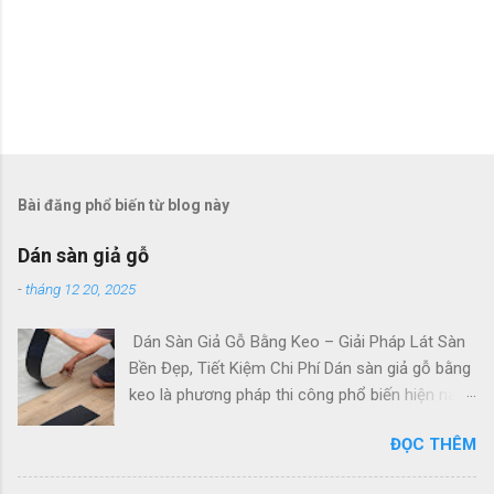
Bài đăng phổ biến từ blog này
Dán sàn giả gỗ
-
tháng 12 20, 2025
Dán Sàn Giả Gỗ Bằng Keo – Giải Pháp Lát Sàn
Bền Đẹp, Tiết Kiệm Chi Phí Dán sàn giả gỗ bằng
keo là phương pháp thi công phổ biến hiện nay,
phù hợp cho nhà ở, văn phòng, cửa hàng và
ĐỌC THÊM
nhiều công trình thương mại. Với các độ dày
2mm, 3mm, 5mm, 7mm, sàn nhựa dán keo