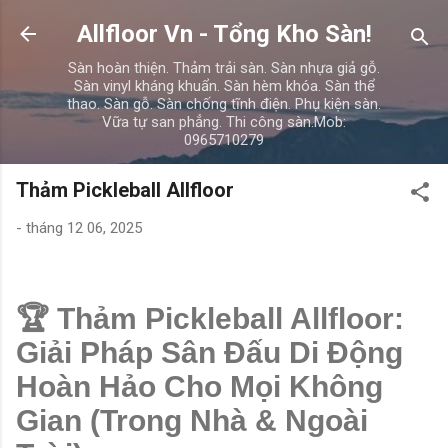
Chuyển đến nội dung chính
Allfloor Vn - Tổng Kho Sàn!
Sàn hoàn thiện. Thảm trải sàn. Sàn nhựa giả gỗ.
Sàn vinyl kháng khuẩn. Sàn hèm khóa. Sàn thể
thao. Sàn gỗ. Sàn chống tĩnh điện. Phụ kiện sàn.
Vữa tự san phẳng. Thi công sàn.Mob:
0965710279
Thảm Pickleball Allfloor
-
tháng 12 06, 2025
🏆 Thảm Pickleball Allfloor:
Giải Pháp Sân Đấu Di Động
Hoàn Hảo Cho Mọi Không
Gian (Trong Nhà & Ngoài