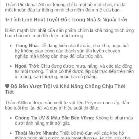
Thảm Pickleball Allfloor không chỉ là một bề mặt chơi, mà là
một khoản đầu tư thông minh cho niềm đam mê của bạn.
✨ Tính Linh Hoạt Tuyệt Đối: Trong Nhà & Ngoài Trời
Điểm mạnh lớn nhất của sản phẩm chính là khả năng thích ứng
hoàn hảo với mọi điều kiện môi trường:
Trong Nhà:
Dễ dàng biến nhà thi đấu, nhà kho, hoặc bất
kỳ không gian trống nào thành sân tập luyện chuyên
nghiệp mà không cần thay đổi cấu trúc nền.
Ngoài Trời:
Chịu đựng được mưa, nắng, và các tác động
từ môi trường. Thảm có thể được lắp đặt trực tiếp trên nền
xi măng, sân thượng, hoặc bãi cỏ phẳng.
🛡️ Độ Bền Vượt Trội và Khả Năng Chống Chịu Thời
Tiết
Thảm Allfloor được sản xuất từ vật liệu Polymer cao cấp, đảm
bảo tuổi thọ lâu dài và duy trì hiệu suất thi đấu:
Chống Tia UV & Màu Sắc Bền Vững:
Không bị phai màu
dưới ánh nắng mặt trời gắt.
Thoát Nước Nhanh:
Thiết kế mô-đun với các khe hở
thông minh giúp nước mưa thoát đi ngay lập tức, giữ cho