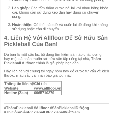
Lắp ghép:
Các tấm thảm được nối lại với nhau bằng khóa
cài, không cần sử dụng keo dán hay dụng cụ chuyên
dụng.
Hoàn thiện:
Có thể tháo dỡ và cuộn lại dễ dàng khi không
sử dụng hoặc cần di chuyển.
4. Liên Hệ Với Allfloor Để Sở Hữu Sân
Pickleball Của Bạn!
Dù bạn là một câu lạc bộ đang tìm kiếm sân tập chất lượng,
hay một cá nhân muốn sở hữu sân tập riêng tại nhà,
Thảm
Pickleball Allfloor
chính là giải pháp bạn cần.
Hãy liên hệ với chúng tôi ngay hôm nay để được tư vấn về kích
thước, màu sắc và nhận báo giá tốt nhất!
Thông tin liên hệ
Chi tiết
Website
www.allfloor.vn
Hotline (Zalo)
0965710279
#ThảmPickleball #Allfloor #SânPickleballDiĐộng
#ThiCôngSânPickleball #PickleballViệtNam